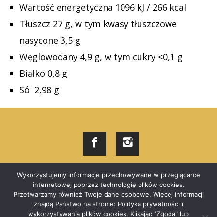
Wartość energetyczna 1096 kJ / 266 kcal
Tłuszcz 27 g, w tym kwasy tłuszczowe
nasycone 3,5 g
Węglowodany 4,9 g, w tym cukry <0,1 g
Białko 0,8 g
Sól 2,98 g
Wykorzystujemy informacje przechowywane w przeglądarce
Bardzo się staramy, aby informacje dotyczące składników, wartości
internetowej poprzez technologię plików cookies.
odżywczych, mas produktów były zawsze aktualne. W przypadku
Przetwarzamy również Twoje dane osobowe. Więcej informacji
produktów spożywczych zdarzają się jednak zmiany w ich składach,
znajdą Państwo na stronie: Polityka prywatności i
wartościach odżywczych, alergenach i innych. Aktualne dane zawsze
wykorzystywania plików cookies. Klikając "Zgoda" lub