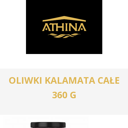
OLIWKI
KALAMATA
CAŁE
360
G